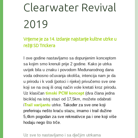
Clearwater Revival
2019
Vrijeme je za 14. izdanje najstarije kultne utrke u
režiji SD Trickera
I ove godine nastavljamo sa dopunjenim konceptom
sa kojim smo krenuli prije 2 godine. Kako je utrka
uvijek bila u znaku i povodom Međunarodnog dana
voda odnosno očuvanja
okoliša, intencija nam je da
u prirodu i k vodi (potoci i rijeke) privučemo sve one
koji se na ovaj ili onaj način vole kretati kroz prirodu.
Uz klasičan
timski PCW koncept
(dva člana jedna
bicikla) na istoj stazi od 17,5km, možete odabrati
i
Trail
varijantu
utrke.
Također za sve one koji
preferiraju nešto kraću stazu, imamo i trail
dužine
5,4km pogodan za sve rekreativce
pa i one koji više
hodaju nego što trče.
Uz sve to nastavljamo i sa dječjim utrkama