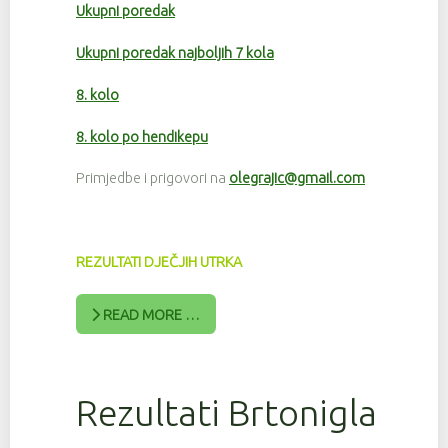
Ukupni poredak
Ukupni poredak najboljih 7 kola
8. kolo
8. kolo po hendikepu
Primjedbe i prigovori na
olegrajic@gmail.com
REZULTATI DJEČJIH UTRKA
READ MORE …
Rezultati Brtonigla