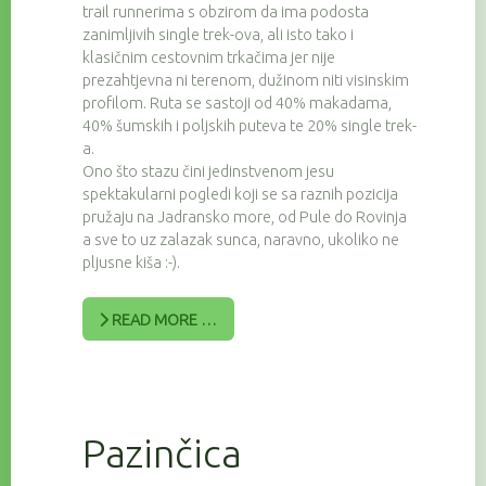
trail runnerima s obzirom da ima podosta
zanimljivih single trek-ova, ali isto tako i
klasičnim cestovnim trkačima jer nije
prezahtjevna ni terenom, dužinom niti visinskim
profilom. Ruta se sastoji od 40% makadama,
40% šumskih i poljskih puteva te 20% single trek-
a.
Ono što stazu čini jedinstvenom jesu
spektakularni pogledi koji se sa raznih pozicija
pružaju na Jadransko more, od Pule do Rovinja
a sve to uz zalazak sunca, naravno, ukoliko ne
pljusne kiša :-).
READ MORE …
Pazinčica