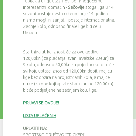
Tupljak a u ligu ulazi novi po mnogočemu
interesantni domaćin -
Sečovlje
stoga liga u 14.
sezoni postaje nešto o čemu prije 14 godina
nismo mogli ni sanjati - postaje internacionalna.
Zadnje kolo, odnosno finale lige biti ce u
Umagu.
Startnina utrke iznosit će za ovu godinu
120,00kn ( za plaćanja izvan Hrvatske 23eur ) za
9 kola, odnosno 50,00kn za pojedino kolo te će
svi koju uplate iznos od 120,00kn dobiti majicu
lige bez obzira na broj istrčanih kola, a majice
utrke (za one koji uplate startninu od 120,00kn)
bit će podijeljene na zadnjem kolu lige.
PRIJAVI SE OVDJE!
LISTA UPLAĆENIH
UPLATITI NA:
SPORTSKO DRUŠTVO "TRICKERI"