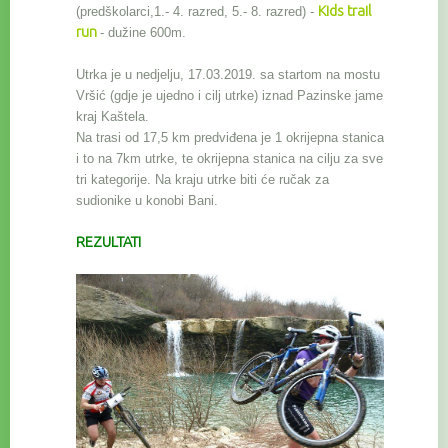
Kids trail
(predškolarci,1.- 4. razred, 5.- 8. razred) -
run
- dužine 600m.
Utrka je u nedjelju, 17.03.2019. sa startom na mostu
Vršić (gdje je ujedno i cilj utrke) iznad Pazinske jame
kraj Kaštela.
Na trasi od 17,5 km predviđena je 1 okrijepna stanica
i to na 7km utrke, te okrijepna stanica na cilju za sve
tri kategorije. Na kraju utrke biti će ručak za
sudionike u konobi Bani.
REZULTATI