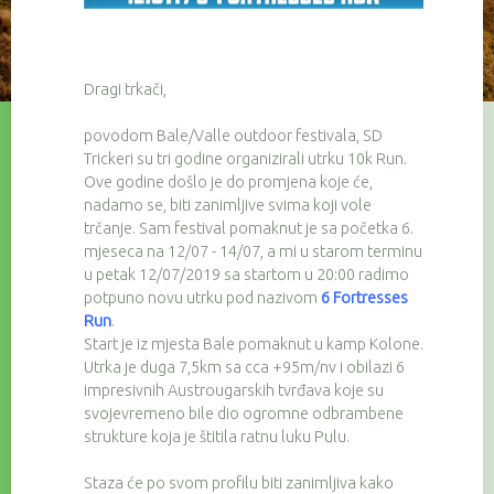
Dragi trkači,
povodom Bale/Valle outdoor festivala, SD
Trickeri su tri godine organizirali utrku 10k Run.
Ove godine došlo je do promjena koje će,
nadamo se, biti zanimljive svima koji vole
trčanje. Sam festival pomaknut je sa početka 6.
mjeseca na 12/07 - 14/07, a mi u starom terminu
u petak 12/07/2019 sa startom u 20:00 radimo
potpuno novu utrku pod nazivom
6 Fortresses
Run
.
Start je iz mjesta Bale pomaknut u kamp Kolone.
Utrka je duga 7,5km sa cca +95m/nv i obilazi 6
impresivnih Austrougarskih tvrđava koje su
svojevremeno bile dio ogromne odbrambene
strukture koja je štitila ratnu luku Pulu.
Staza će po svom profilu biti zanimljiva kako