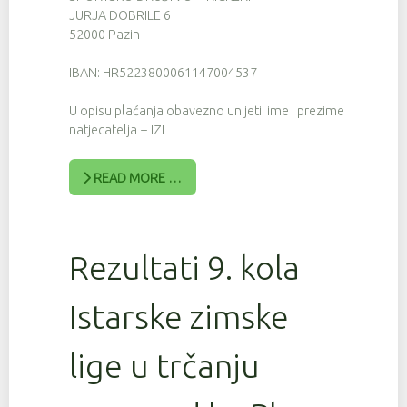
JURJA DOBRILE 6
52000 Pazin
IBAN: HR5223800061147004537
U opisu plaćanja obavezno unijeti: ime i prezime
natjecatelja + IZL
READ MORE …
Rezultati 9. kola
Istarske zimske
lige u trčanju