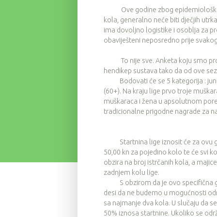
Ove godine zbog epidemioloških razl
kola, generalno neće biti dječjih utr
ima dovoljno logistike i osoblja za 
obaviješteni neposredno prije svakog
To nije sve. Anketa koju smo provel
hendikep sustava tako da od ove sez
Bodovati će se 5 kategorija : juniori 
(60+). Na kraju lige prvo troje muška
muškaraca i žena u apsolutnom poret
tradicionalne prigodne nagrade za najs
Startnina lige iznosit će za ovu go
50,00 kn za pojedino kolo te će svi k
obzira na broj istrčanih kola, a majice
zadnjem kolu lige.
S obzirom da je ovo specifična godin
desi da ne budemo u mogućnosti održ
sa najmanje dva kola. U slučaju da se
50% iznosa startnine. Ukoliko se održe