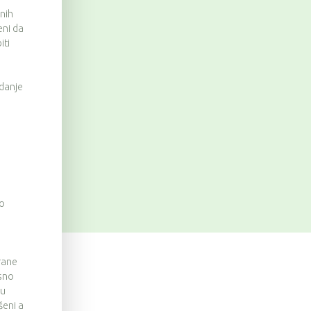
nih
eni da
iti
danje
no
rane
osno
ju
šeni a