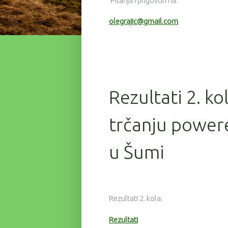
Pitanja i prigovori na:
olegrajic@gmail.com
Rezultati 2. ko
trčanju powere
u Šumi
Rezultati 2. kola:
Rezultati