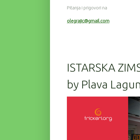
Pitanja i prigovori na
olegrajic@gmail.com
ISTARSKA ZIM
by Plava Lagun