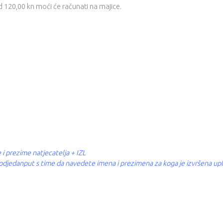
 od 120,00 kn moći će računati na majice.
 i prezime natjecatelja + IZL
a odjedanput s time da navedete imena i prezimena za koga je izvršena upl