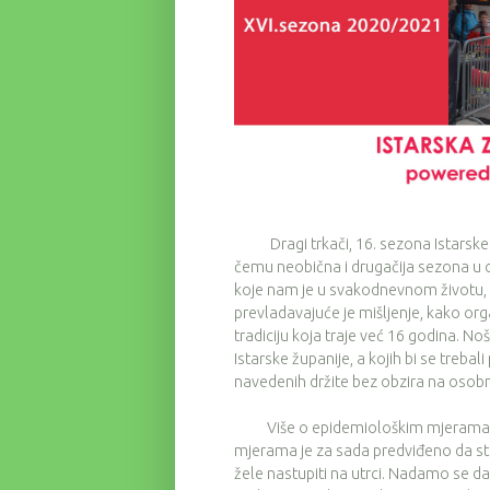
Dragi trkači, 16. sezona Istarske zi
čemu neobična i drugačija sezona u 
koje nam je u svakodnevnom životu, pa
prevladavajuće je mišljenje, kako or
tradiciju koja traje već 16 godina. N
Istarske županije, a kojih bi se treba
navedenih držite bez obzira na osobn
Više o epidemiološkim mjerama m
mjerama je za sada predviđeno da str
žele nastupiti na utrci. Nadamo se da