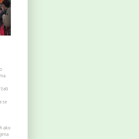
go
ama
ržati
Z
a se
,
 h ako
ljima