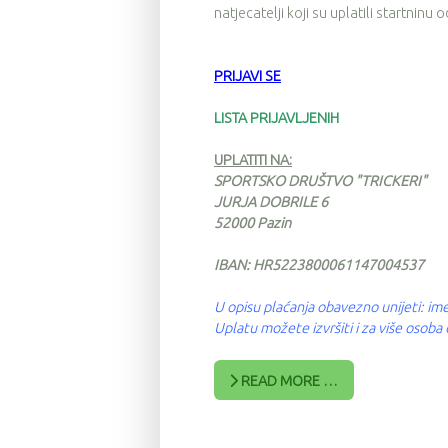
natjecatelji koji su uplatili startninu
PRIJAVI SE
LISTA PRIJAVLJENIH
UPLATITI NA:
SPORTSKO DRUŠTVO "TRICKERI"
JURJA DOBRILE 6
52000 Pazin
IBAN: HR5223800061147004537
U opisu plaćanja obavezno unijeti: ime
Uplatu možete izvršiti i za više osob
READ MORE …