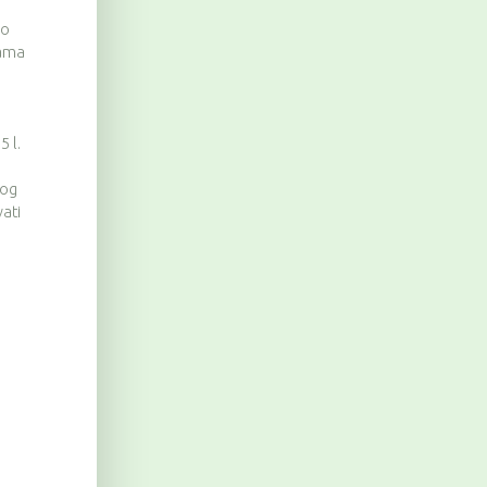
no
nama
5 l.
bog
ati