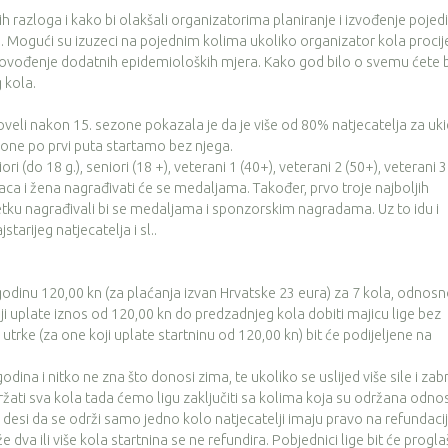
oga i kako bi olakšali organizatorima planiranje i izvođenje pojedi
ka. Mogući su izuzeci na pojednim kolima ukoliko organizator kola procij
provođenje dodatnih epidemioloških mjera. Kako god bilo o svemu ćete b
 kola.
i nakon 15. sezone pokazala je da je više od 80% natjecatelja za uki
one po prvi puta startamo bez njega.
(do 18 g.), seniori (18 +), veterani 1 (40+), veterani 2 (50+), veterani 3
raca i žena nagrađivati će se medaljama. Također, prvo troje najboljih
ku nagrađivali bi se medaljama i sponzorskim nagradama. Uz to idu i
tarijeg natjecatelja i sl..
dinu 120,00 kn (za plaćanja izvan Hrvatske 23 eura) za 7 kola, odnos
oji uplate iznos od 120,00 kn do predzadnjeg kola dobiti majicu lige bez
 utrke (za one koji uplate startninu od 120,00 kn) bit će podijeljene na
a i nitko ne zna što donosi zima, te ukoliko se uslijed više sile i zab
ati sva kola tada ćemo ligu zaključiti sa kolima koja su održana odn
 desi da se održi samo jedno kolo natjecatelji imaju pravo na refundaci
 dva ili više kola startnina se ne refundira. Pobjednici lige bit će progla