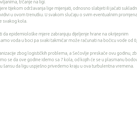
vljanima, trčanje na ligi.
tijekom održavanja lige mijenjati, odnosno slabjeti ili jačati suklad
edvidivi u ovom trenutku. U svakom slučaju o svim eventualnim promje
je svakog kola.
a epidemiološke mjere zabranjuju dijeljenje hrane na okrijepnim
 samo voda u boci pa svaki takmičar može računati na bočicu vode od 0,
acije zbog logističkih problema, a Sečovlje preskače ovu godinu, z
i smo se da ove godine idemo sa 7 kola, od kojih će se u plasmanu bodov
veću šansu da ligu uspješno privedemo kraju u ova turbulentna vremena.