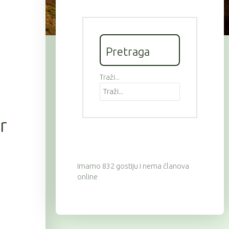
Pretraga
Traži...
r
Imamo 832 gostiju i nema članova
online