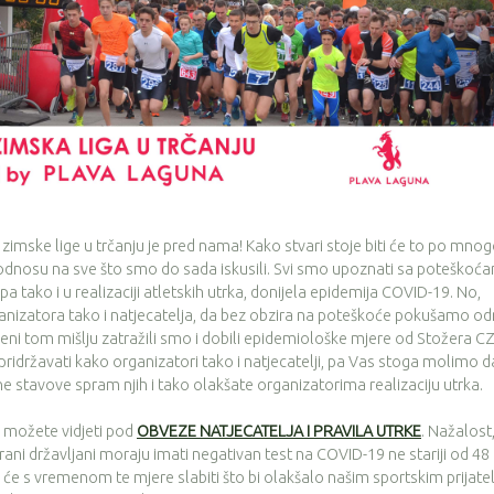
mske lige u trčanju je pred nama! Kako stvari stoje biti će to po mno
odnosu na sve što smo do sada iskusili. Svi smo upoznati sa poteškoć
 tako i u realizaciji atletskih utrka, donijela epidemija COVID-19. No,
ganizatora tako i natjecatelja, da bez obzira na poteškoće pokušamo od
ošeni tom mišlju zatražili smo i dobili epidemiološke mjere od Stožera C
li pridržavati kako organizatori tako i natjecatelji, pa Vas stoga molimo d
e stavove spram njih i tako olakšate organizatorima realizaciju utrka.
ožete vidjeti pod
OBVEZE NATJECATELJA I PRAVILA UTRKE
. Nažalost
ani državljani moraju imati negativan test na COVID-19 ne stariji od 48
 će s vremenom te mjere slabiti što bi olakšalo našim sportskim prijate