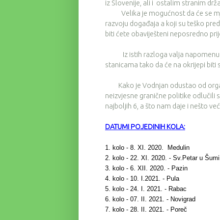
iz Slovenije, ali i ostalim stranim drža
Velika je mogućnost da će se mjere 
razvoju događaja a koji su teško pr
biti ćete obaviješteni neposredno pri
Iz istih razloga valja napomenuti d
stanicama tako da će na okrijepi biti
Kako je Vodnjan odustao od organiz
neizvjesne granične politike odlučil
najboljih 6, a što nam daje i nešto 
DATUMI POJEDINIH KOLA:
1. kolo - 8. XI. 2020. Medulin
2. kolo - 22. XI. 2020. - Sv.Petar u Šumi
3. kolo - 6. XII. 2020. - Pazin
4. kolo - 10. I.2021. - Pula
5. kolo - 24. I. 2021. - Rabac
6. kolo - 07. II. 2021. - Novigrad
7. kolo - 28. II. 2021. - Poreč