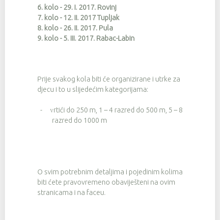
6. kolo - 29. I. 2017. Rovinj
7. kolo - 12. II. 2017 Tupljak
8. kolo - 26. II. 2017. Pula
9. kolo - 5. III. 2017. Rabac-Labin
Prije svakog kola biti će organizirane i utrke za
djecu i to u slijedećim kategorijama:
-
rtići do 250 m, 1 – 4 razred do 500 m, 5 – 8
V
razred do 1000 m
O svim potrebnim detaljima i pojedinim kolima
biti ćete pravovremeno obaviješteni na ovim
stranicama i na faceu.