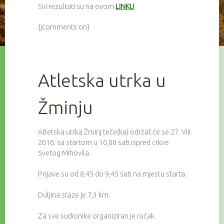
Svi rezultati su na ovom
LINKU
.
{jcomments on}
Atletska utrka u
Žminju
Atletska utrka Žminj teče(ka) održat će se 27. VIII.
2016. sa startom u 10,00 sati ispred crkve
Svetog Mihovila.
Prijave su od 8,45 do 9,45 sati na mjestu starta.
Duljina staze je 7,3 km.
Za sve sudionike organiziran je ručak.