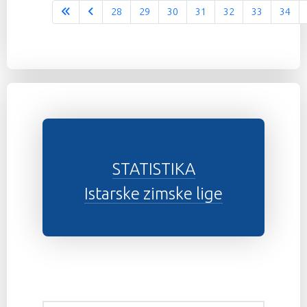
28
29
30
31
32
33
34
Stranica 37 od 37
STATISTIKA
Istarske zimske lige