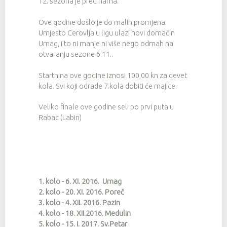
12. sezona je pred nama.
Ove godine došlo je do malih promjena.
Umjesto Cerovlja u ligu ulazi novi domaćin
Umag, i to ni manje ni više nego odmah na
otvaranju sezone 6.11..
Startnina ove godine iznosi 100,00 kn za devet
kola. Svi koji odrade 7.kola dobiti će majice.
Veliko finale ove godine seli po prvi puta u
Rabac (Labin)
1. kolo - 6. XI. 2016. Umag
2. kolo - 20. XI. 2016. Poreč
3. kolo - 4. XII. 2016. Pazin
4. kolo - 18. XII.2016. Medulin
5. kolo - 15. I. 2017. Sv.Petar