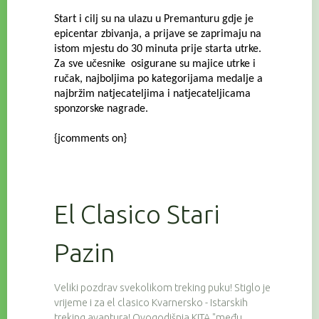
Start i cilj su na ulazu u Premanturu gdje je
epicentar zbivanja, a prijave se zaprimaju na
istom mjestu do 30 minuta prije starta utrke.
Za sve učesnike osigurane su majice utrke i
ručak, najboljima po kategorijama medalje a
najbržim natjecateljima i natjecateljicama
sponzorske nagrade.
{jcomments on}
El Clasico Stari
Pazin
Veliki pozdrav svekolikom treking puku! Stiglo je
vrijeme i za el clasico Kvarnersko - Istarskih
treking avantura! Ovogodišnja KITA "među