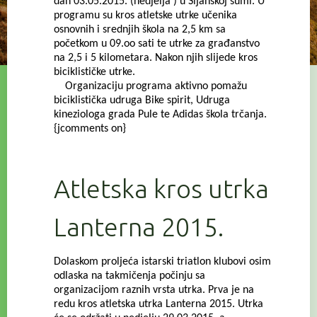
dan 03.05.2015. (nedjelja ) u Šijanskoj šumi. U
programu su kros atletske utrke učenika
osnovnih i srednjih škola na 2,5 km sa
početkom u 09.oo sati te utrke za građanstvo
na 2,5 i 5 kilometara. Nakon njih slijede kros
biciklističke utrke.
Organizaciju programa aktivno pomažu
biciklistička udruga Bike spirit, Udruga
kineziologa grada Pule te Adidas škola trčanja.
{jcomments on}
Atletska kros utrka
Lanterna 2015.
Dolaskom proljeća istarski triatlon klubovi osim
odlaska na takmičenja počinju sa
organizacijom raznih vrsta utrka. Prva je na
redu kros atletska utrka Lanterna 2015. Utrka