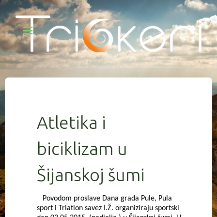
Atletika i
biciklizam u
Šijanskoj šumi
Povodom proslave Dana grada Pule, Pula
sport i Triatlon savez I.Ž. organiziraju sportski