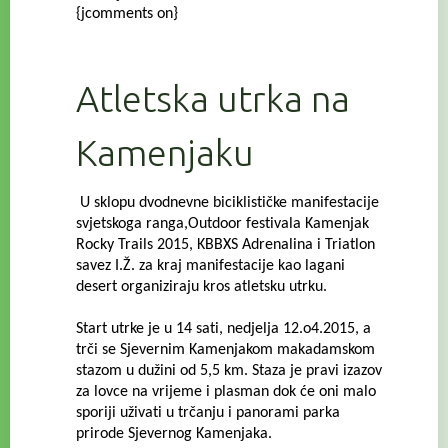
{jcomments on}
Atletska utrka na
Kamenjaku
U sklopu dvodnevne biciklističke manifestacije
svjetskoga ranga,Outdoor festivala Kamenjak
Rocky Trails 2015, KBBXS Adrenalina i Triatlon
savez I.Ž. za kraj manifestacije kao lagani
desert organiziraju kros atletsku utrku.
Start utrke je u 14 sati, nedjelja 12.o4.2015, a
trči se Sjevernim Kamenjakom makadamskom
stazom u dužini od 5,5 km.
Staza je pravi izazov
za lovce na vrijeme i plasman dok će oni malo
sporiji uživati u trčanju i panorami parka
prirode Sjevernog Kamenjaka.