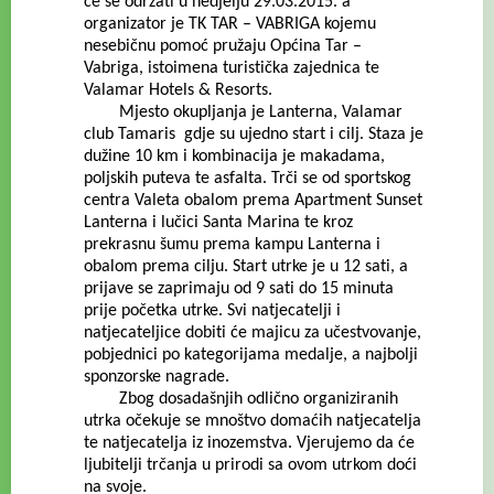
će se održati u nedjelju 29.03.2015. a
organizator je TK TAR – VABRIGA kojemu
nesebičnu pomoć pružaju Općina Tar –
Vabriga, istoimena turistička zajednica te
Valamar Hotels & Resorts.
Mjesto okupljanja je Lanterna, Valamar
club Tamaris gdje su ujedno start i cilj. Staza je
dužine 10 km i kombinacija je makadama,
poljskih puteva te asfalta. Trči se od sportskog
centra Valeta obalom prema Apartment Sunset
Lanterna i lučici Santa Marina te kroz
prekrasnu šumu prema kampu Lanterna i
obalom prema cilju. Start utrke je u 12 sati, a
prijave se zaprimaju od 9 sati do 15 minuta
prije početka utrke. Svi natjecatelji i
natjecateljice dobiti će majicu za učestvovanje,
pobjednici po kategorijama medalje, a najbolji
sponzorske nagrade.
Zbog dosadašnjih odlično organiziranih
utrka očekuje se mnoštvo domaćih natjecatelja
te natjecatelja iz inozemstva. Vjerujemo da će
ljubitelji trčanja u prirodi sa ovom utrkom doći
na svoje.