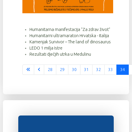
Humanitarna manifestacija "Za zdrav život"
Humanitarni ultramaraton Hrvatska - Italija
Kamenjak Survivor – The land of dinosaurus
LEDO 1 milja Istre
Rezultati dječjih utrka u Medulinu
28
29
30
31
32
33
34
Stranica 34 od 37