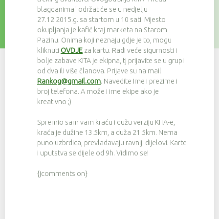
blagdanima" održat će se u nedjelju
27.12.2015.g. sa startom u 10 sati. Mjesto
okupljanja je kafić kraj marketa na Starom
Pazinu. Onima koji neznaju gdje je to, mogu
kliknuti
OVDJE
za kartu. Radi veće sigurnosti i
bolje zabave KITA je ekipna, tj prijavite se u grupi
od dva ili više članova. Prijave su na mail
Rankog@gmail.com
. Navedite Ime i prezime i
broj telefona. A može i ime ekipe ako je
kreativno ;)
Spremio sam vam kraću i dužu verziju KITA-e,
kraća je dužine 13.5km, a duža 21.5km. Nema
puno uzbrdica, prevladavaju ravniji dijelovi. Karte
i uputstva se dijele od 9h. Vidimo se!
{jcomments on}