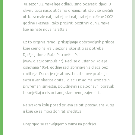
XI. sezonu Zimske lige odlučili smo posvetiti djeci. U
okviru toga nastojat ćemo organizirati što više dječjih
utrka za male natjecateljice i natjecatelje rođene 2002.
godine i kasnije i tako proširiti pozitivni duh Zimske
lige na naše nove naraštaje.
Uz to organiziramo i prikupljanje dobrovoljnih priloga
koje ćemo na kraju sezone iskoristiti za potrebe
Dječjeg doma Ruža Petrović u Puli
(www.djecjidompula.hr). Radi se o ustanovi koja je
osnovana 1954. godine radi zbrinjavanja djece bez
roditelja. Danas je djelatnost te ustanove pružanje
skrbi izvan vlastite obitelji djeci i mladima kroz stalni i
privremeni smještaj, poludnevni i cjelodnevni boravak
te smještaj u dislociranoj stambenoj zajednici..
Na svakom kolu pored prijava će biti postavljena kutija
u koju će se moći donirati sredstva.
Unaprijed se zahvaljujemo svima na podršci.