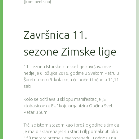
{jcomments on}
Završnica 11.
sezone Zimske lige
11. sezona Istarske zimske lige završava ove
nedjelje 6. ožujka 2016. godine u Svetom Petru u
Šumi utrkom 9. kola koja će početi točno u 11,11
sati.
Kolo se održava u sklopu manifestacije „S
klobasicom u EU“ koju organizira Općina Sveti
Petar u Šumi.
Trči se istom stazom kao i prošle godine s tim da
je malo skraćena jer su start i cilj pomaknuti oko
150 metara prema sjeverozapadu u odnosu na