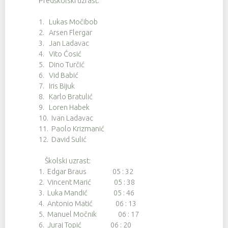
Predškolski uzrast:
1. Lukas Močibob
2. Arsen Flergar
3. Jan Ladavac
4. Vito Ćosić
5. Dino Turčić
6. Vid Babić
7. Iris Bijuk
8. Karlo Bratulić
9. Loren Habek
10. Ivan Ladavac
11. Paolo Krizmanić
12. David Sulić
Školski uzrast:
1. Edgar Braus 05 : 32
2. Vincent Marić 05 : 38
3. Luka Mandić 05 : 46
4. Antonio Matić 06 : 13
5. Manuel Močnik 06 : 17
6. Juraj Topić 06 : 20