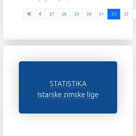
27
28
29
30
31
32
33
Stranica 32 od 37
STATISTIKA
Istarske zimske lige