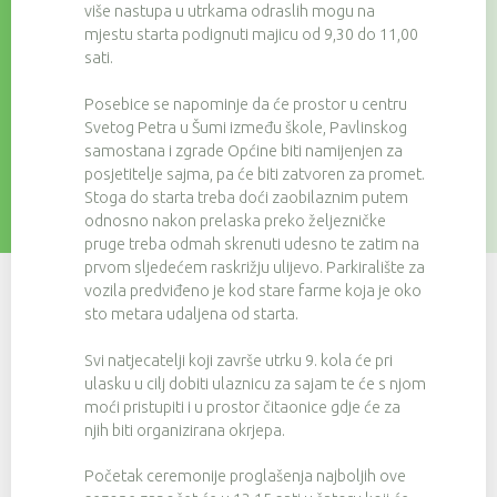
više nastupa u utrkama odraslih mogu na
mjestu starta podignuti majicu od 9,30 do 11,00
sati.
Posebice se napominje da će prostor u centru
Svetog Petra u Šumi između škole, Pavlinskog
samostana i zgrade Općine biti namijenjen za
posjetitelje sajma, pa će biti zatvoren za promet.
Stoga do starta treba doći zaobilaznim putem
odnosno nakon prelaska preko željezničke
pruge treba odmah skrenuti udesno te zatim na
prvom sljedećem raskrižju ulijevo. Parkiralište za
vozila predviđeno je kod stare farme koja je oko
sto metara udaljena od starta.
Svi natjecatelji koji završe utrku 9. kola će pri
ulasku u cilj dobiti ulaznicu za sajam te će s njom
moći pristupiti i u prostor čitaonice gdje će za
njih biti organizirana okrjepa.
Početak ceremonije proglašenja najboljih ove