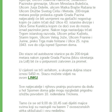
Pazinske gimnazije, Ulicom Miroslava Bulešića,
Ulicom Jurja Dobrile, ulicom Matka Brajše Rašana te
Ulicom Družbe Svetog Ćirila i Metoda. 200-tinjak
metara poslije prolaska zgrade Grada Pazina
natjecatelji će biti usmjereni na pješački nogostup
kojim će zatim trčati duž Ulice 43. istarske divizije i
Ulice Šime Kurelića kojom će doći sve do mosta
iznad pazinske jame. Nakon toga nastavljaju trčati
Trgom istarskog razvoda, Ulicom prilaz Kaštelu,
Starim trgom, Ulicom Velog Jože, Ulicom Franine i
Jurine, preko Trga male fontane i Ulice 25. rujna
1943. sve do cilja ispred Spomen doma.
Dio staze od autobusne stanice pa do 200-tinjak
metara nakon zgrade Grada Pazina (blizu skretanja
za Lidl) bit će u potpunosti zatvoren za promet.
U cijelosti se trči asfaltom, a ukupna duljina staze
iznosi 5450 m. Stazu možete vidjeti na
ovom
LINKU
.
Sve natjecatelje i njihovu pratnju pozivamo da dođu
u hol Spomen doma gdje mogu razgledati prigodnu
izložbu povodom 10. rođendana Trickera.
Tamo će se od 9,00 do 10,45 sati dijeliti majice
svima koji su nastupili na barem 7 ovosezonskih
utrka uključujući i ovu nedjeljnu.