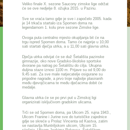
Veliko finale X. sezone Saucony zimske lige održat
će se ove nedjelje 8. ožujka 2015. u Pazinu.
Sve se vraća tamo gdje je sve i započelo 2005. kada
je 14 trkača startalo iza Spomen doma na
legendarnom 1. kolu prve sezone Zimske lige.
Ovoga puta centralno mjesto okupljanja bit će na
trgu ispred Spomen doma. Tamo će najprije u 10,00
sati startati dječja utrka, a u 11,00 sati glavna utrka.
Dječja utrka odvijat će se duž Šetališta pazinske
gimnazije, oko nove Gradsko-školske sportske
dvorane pa natrag po Šetalištu do cilja. Ukupna
duljina staze iznosi 1100 m. Prijave su od 9,00 do
9,45 sati. Za sve male natjecatelje osigurane su
prigodne nagrade, a prvo troje najbolje plasiranih
među djevojčicama te među dječacima dobit će
medalje.
Glavna utrka će se po prvi put u Zimskoj ligi
organizirati isključivom gradskim ulicama.
Trči se od Spomen doma, pa Ulicom 25. rujna 1943.,
Ulicom Franine i Jurine sve do turističke zajednice
gdje se skreće u Prolaz Vincenta od Kastva, zatim
se nastavlja Muntriljskom ulicom, Ulicom 15.
siječnja, Ulicom Joakima Rakovca, Šetalištem