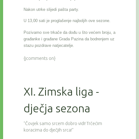
Nakon utrke slijedi pašta party.
U 13,00 sati je proglašenje najboljih ove sezone.
Pozivamo sve trkače da dođu u što većem broju, a
građanke i građane Grada Pazina da bodrenjem uz
stazu pozdrave natjecatelje.
{jcomments on}
XI. Zimska liga -
dječja sezona
"Čovjek samo srcem dobro vidi! Trčećim
koracima do dječjih srca!"