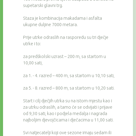
supetarski glavni trg.
Staza je kombinacija makadama i asfalta
ukupne duljine 7000 metara.
Prije utrke odraslih na rasporedu su tri dječje
utrke i to:
za predškolski uzrast – 200 m, sa startom u
10,00 sati,
za 1. - 4. razred – 400 m, sa startom u 10,10 sati,
za 5. - 8. razred – 800 m, sa startom u 10,20 sati.
Start i cilj dječjih utrka su na istom mjestu kao i
za utrku odraslih, a tamo će se odvijati i prijave
od 9,30 sati, kao i podjela medalja i nagrada
najboljim djevojčicama i dječacima u 11,00 sati.
Svi natjecatelji koji ove sezone imaju sedam ili