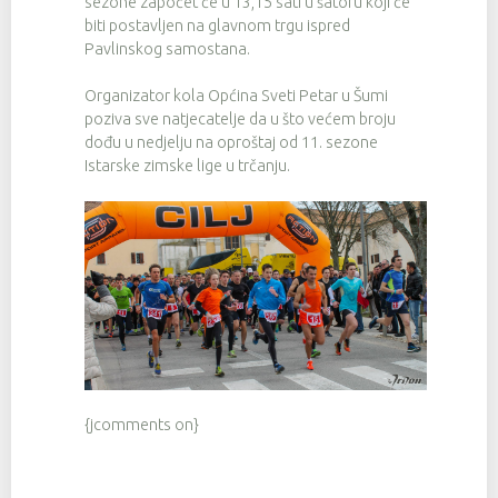
sezone započet će u 13,15 sati u šatoru koji će
biti postavljen na glavnom trgu ispred
Pavlinskog samostana.
Organizator kola Općina Sveti Petar u Šumi
poziva sve natjecatelje da u što većem broju
dođu u nedjelju na oproštaj od 11. sezone
Istarske zimske lige u trčanju.
{jcomments on}