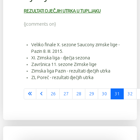
REZULTATI DJEČJIH UTRKA U TUPLJAKU
{jcomments on}
Veliko finale X. sezone Saucony zimske lige -
Pazin 8. III. 2015.
XI. Zimska liga - dječja sezona
Završnica 11. sezone Zimske lige
Zimska liga Pazin - rezultati dječjih utrka
ZL Poreč - rezultati dječjih utrka
26
27
28
29
30
31
32
Stranica 31 od 37