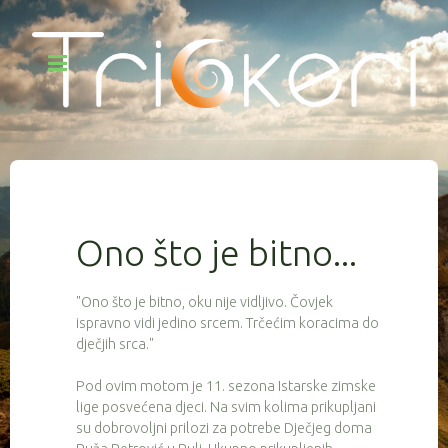
Ono što je bitno...
"Ono što je bitno, oku nije vidljivo. Čovjek
ispravno vidi jedino srcem. Trčećim koracima do
dječjih srca."
Pod ovim motom je 11. sezona Istarske zimske
lige posvećena djeci. Na svim kolima prikupljani
su dobrovoljni prilozi za potrebe Dječjeg doma