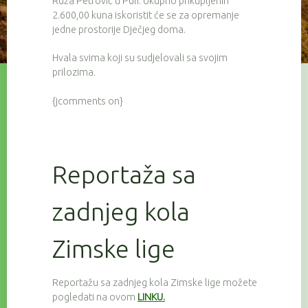
Ruža Petrović u Puli. Ukupno prikupljenih
2.600,00 kuna iskoristit će se za opremanje
jedne prostorije Dječjeg doma.
Hvala svima koji su sudjelovali sa svojim
prilozima.
{jcomments on}
Reportaža sa
zadnjeg kola
Zimske lige
Reportažu sa zadnjeg kola Zimske lige možete
pogledati na ovom
LINKU.