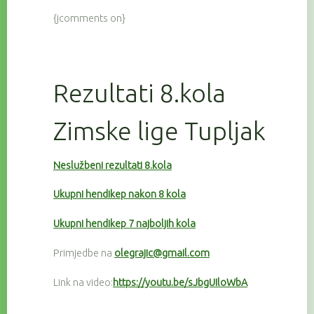
{jcomments on}
Rezultati 8.kola
Zimske lige Tupljak
Neslužbeni rezultati 8.kola
Ukupni hendikep nakon 8 kola
Ukupni hendikep 7 najboljih kola
Primjedbe na
olegrajic@gmail.com
Link na video:
https://youtu.be/sJbgUIloWbA