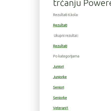
trčanju Power
Rezultati 6.kola
:
Rezultati
Ukupni rezulta
ti
Rezultati
Po kategorijama
Juniori
Juniorke
Seniori
Seniorke
Veterani1