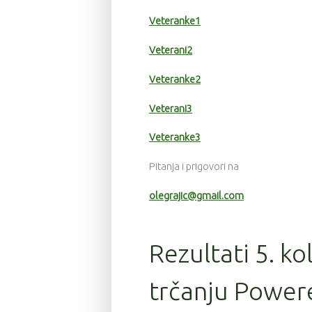
Veteranke1
Veterani2
Veteranke2
Veterani3
Veteranke3
Pitanja i prigovori na
olegrajic@gmail.com
Rezultati 5. ko
trčanju Power