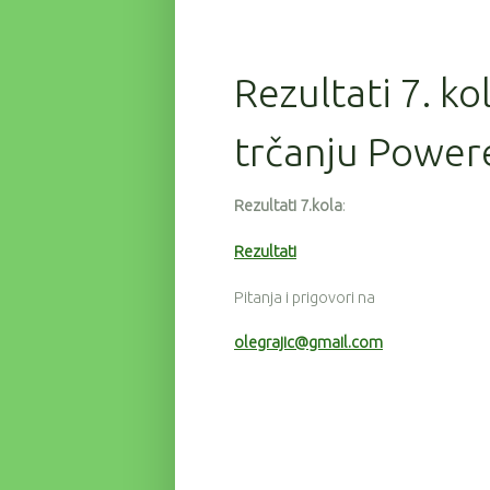
Rezultati 7. ko
trčanju Power
Rezultati 7.kola
:
Rezultati
Pitanja i prigovori na
olegrajic@gmail.com