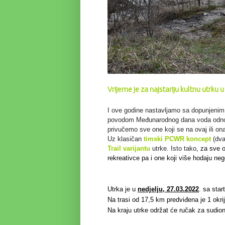
Vrijeme je za najstariju kultnu utrku u 
I ove godine nastavljamo sa dopunjenim 
povodom Međunarodnog dana voda odn
privučemo sve one koji se na ovaj ili ona
Uz klasičan
timski PCWR koncept
(dva
Trail
varijantu
utrke. Isto tako
, za sve o
rekreativce
pa i one koji više hodaju neg
Utrka je u
nedjelju, 27.03.2022
. sa star
Na trasi od 17,5 km predviđena je 1 okrij
Na kraju utrke održat će ručak za sudion