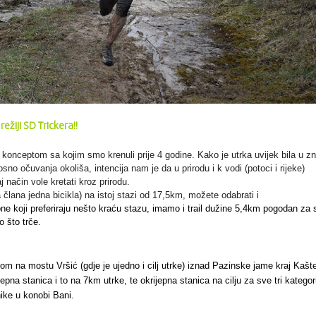
režiji SD Trickera!!
konceptom sa kojim smo krenuli prije 4 godine. Kako je utrka uvijek bila u zn
osno očuvanja
okoliša, intencija nam je da u prirodu i k vodi (potoci i rijeke)
j način vole kretati kroz prirodu.
 člana jedna bicikla) na istoj stazi od 17,5km, možete odabrati i
ne koji preferiraju nešto kraću stazu, imamo i trail
dužine 5,4km pogodan za 
o što trče.
tom na mostu Vršić (gdje je ujedno i cilj utrke) iznad Pazinske jame kraj Kašte
epna stanica i to na 7km utrke, te okrijepna stanica na cilju za sve tri kategori
ike u konobi Bani.