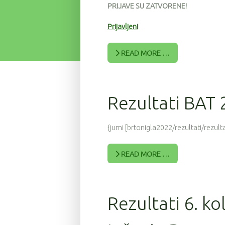
PRIJAVE SU ZATVORENE!
Prijavljeni
READ MORE …
Rezultati BAT
{jumi [brtonigla2022/rezultati/rezulta
READ MORE …
Rezultati 6. ko