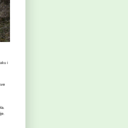
aku i
sve
la.
je.