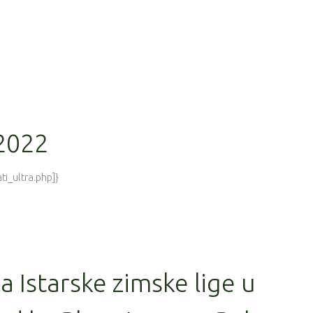
 2022
ti_ultra.php]}
la Istarske zimske lige u