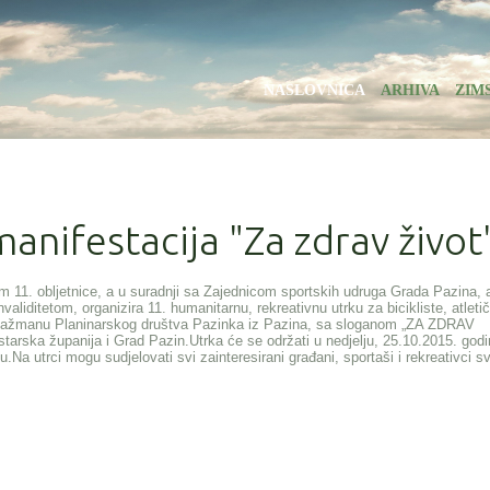
NASLOVNICA
ARHIVA
ZIM
nifestacija "Za zdrav život
om 11. obljetnice, a u suradnji sa Zajednicom sportskih udruga Grada Pazina, 
ditetom, organizira 11. humanitarnu, rekreativnu utrku za bicikliste, atletič
angažmanu Planinarskog društva Pazinka iz Pazina, sa sloganom „ZA ZDRAV
starska županija i Grad Pazin.Utrka će se održati u nedjelju, 25.10.2015. god
.Na utrci mogu sudjelovati svi zainteresirani građani, sportaši i rekreativci sv