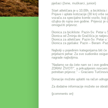
pješaci (žene, muškarci, juniori)
Start atletičara je u 10,00h, a biciklista
Prijave i uplate kotizacije (30 kn) vrše 
vozača za specijalno kombi vozilo, koji
ožujka do rujna ove godine. Prijevoz je 
omogućiti prijevoz.
Dionica za bicikliste: Pazin-Sv. Petar 
Dionica od Žminja do Gračišća je natjeca
Dionica za atletičare: Pazin-Sv. Petar u
Dionica za pješake: Pazin – Beram -Paz
Najbolji u pojedinim kategorijama biti ć
prijelazni pehar. Za sve sudionike osigura
nagrade najboljima.
“Nadamo se da ćete nam se i ove godine pr
ZDRAV ŽIVOT!“, a prikupljenim novcem p
potreban prijevoz.” – Graciano Turčinovi
Donacije možete uplatiti na račun udr
Za dodatne informacije možete se obrati
{jcomments on}