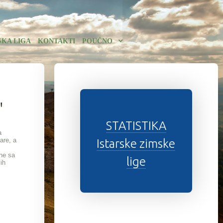
SKA LIGA
KONTAKTI
POUČNO
"
STATISTIKA
a
are, a
Istarske zimske
ine sa
lige
ih