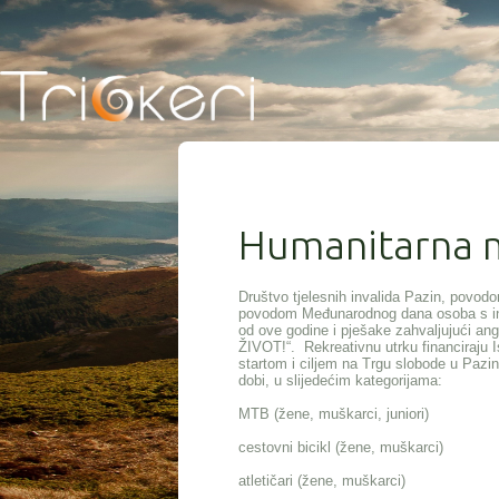
Humanitarna ma
Društvo tjelesnih invalida Pazin, povod
povodom Međunarodnog dana osoba s invali
od ove godine i pješake zahvaljujući 
ŽIVOT!“. Rekreativnu utrku financiraju I
startom i ciljem na Trgu slobode u Pazinu
dobi, u slijedećim kategorijama:
MTB (žene, muškarci, juniori)
cestovni bicikl (žene, muškarci)
atletičari (žene, muškarci)