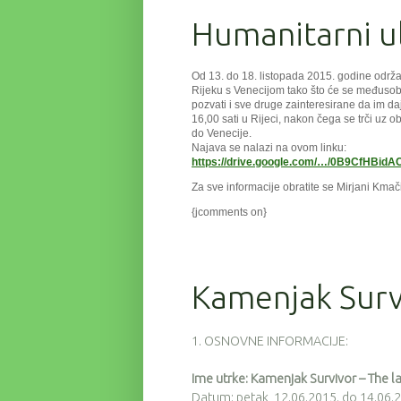
Humanitarni ul
Od 13. do 18. listopada 2015. godine održav
Rijeku s Venecijom tako što će se međusobn
pozvati i sve druge zainteresirane da im daj
16,00 sati u Rijeci, nakon čega se trči uz o
do Venecije.
Najava se nalazi na ovom linku:
https://drive.google.com/…/0B9CfHBi
Za sve informacije obratite se Mirjani Kmač
{jcomments on}
Kamenjak Survi
1. OSNOVNE INFORMACIJE:
Ime utrke: Kamenjak Survivor – The l
Datum: petak, 12.06.2015. do 14.06.