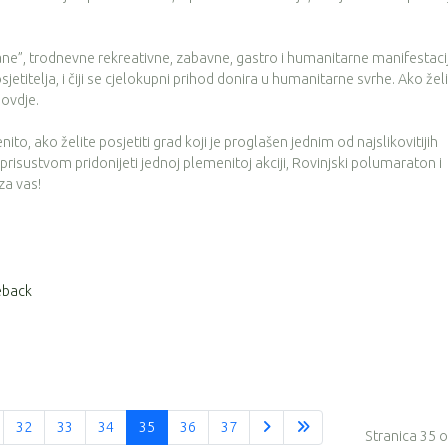
ne”, trodnevne rekreativne, zabavne, gastro i humanitarne manifestaci
jetitelja, i čiji se cjelokupni prihod donira u humanitarne svrhe. Ako žel
 ovdje.
enito, ako želite posjetiti grad koji je proglašen jednim od najslikovitijih
isustvom pridonijeti jednoj plemenitoj akciji, Rovinjski polumaraton i
za vas!
eback
32
33
34
35
36
37
Stranica 35 