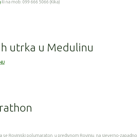
m
ili na mob: 099 666 5066 (Kika)
jih utrka u Medulinu
INU
arathon
 se Rovinjski polumaraton, u predivnom Rovinju, na sjeverno-zapadno