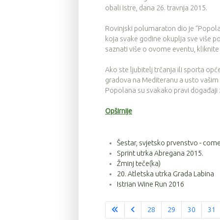
obali Istre, dana 26. travnja 2015.
Rovinjski polumaraton dio je “Popola
koja svake godine okuplja sve više pos
saznati više o ovome eventu, kliknite
Ako ste ljubitelj trčanja ili sporta opć
gradova na Mediteranu a usto vašim pr
Popolana su svakako pravi događaji 
Opširnije
Šestar, svjetsko prvenstvo - com
Sprint utrka Abregana 2015.
Žminj teče(ka)
20. Atletska utrka Grada Labina
Istrian Wine Run 2016
28
29
30
31