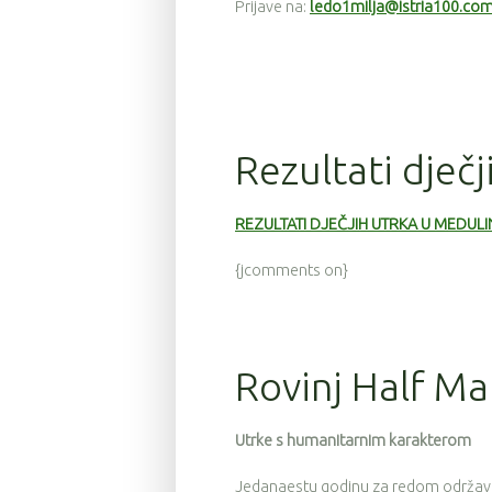
Prijave na:
ledo1milja@istria100.co
Rezultati dječ
REZULTATI DJEČJIH UTRKA U MEDUL
{jcomments on}
Rovinj Half M
Utrke s humanitarnim karakterom
Jedanaestu godinu za redom održava