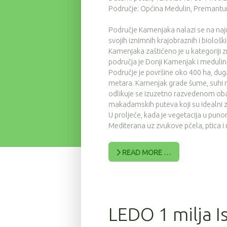
Područje: Općina Medulin, Premantura
Područje Kamenjaka nalazi se na naj
svojih iznimnih krajobraznih i biološk
Kamenjaka zaštićeno je u kategoriji 
područja je Donji Kamenjak i medulins
Područje je površine oko 400 ha, dug
metara. Kamenjak grade šume, suhi med
odlikuje se izuzetno razvedenom oba
makadamskih puteva koji su idealni za
U proljeće, kada je vegetacija u puno
Mediterana uz zvukove pčela, ptica i
READ MORE …
LEDO 1 milja I