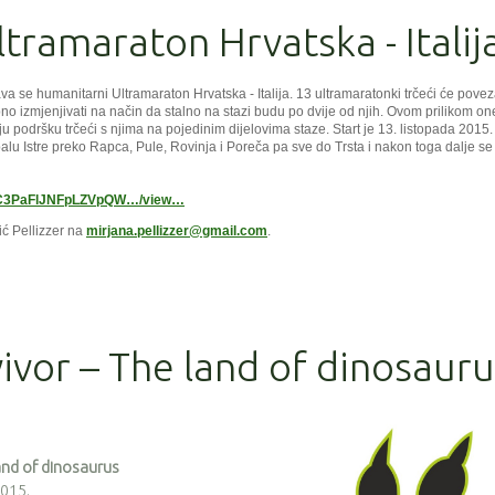
tramaraton Hrvatska - Italij
a se humanitarni Ultramaraton Hrvatska - Italija. 13 ultramaratonki trčeći će povez
o izmjenjivati na način da stalno na stazi budu po dvije od njih. Ovom prilikom on
u podršku trčeći s njima na pojedinim dijelovima staze. Start je 13. listopada 2015.
balu Istre preko Rapca, Pule, Rovinja i Poreča pa sve do Trsta i nakon toga dalje se
dAC3PaFlJNFpLZVpQW…/view…
ić Pellizzer na
mirjana.pellizzer@gmail.com
.
vor – The land of dinosauru
and of dinosaurus
2015.