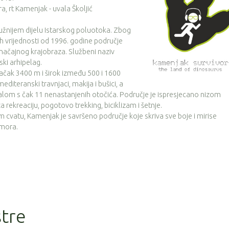
, rt Kamenjak - uvala Školjić
užnijem dijelu Istarskog poluotoka. Zbog
ih vrijednosti od 1996. godine područje
značajnog krajobraza. Službeni naziv
ki arhipelag.
ačak 3400 m i širok između 500 i 1600
iteranski travnjaci, makija i bušici, a
lom s čak 11 nenastanjenih otočića. Područje je ispresjecano nizom
 rekreaciju, pogotovo trekking, biciklizam i šetnje.
m cvatu, Kamenjak je savršeno područje koje skriva sve boje i mirise
 mora.
stre