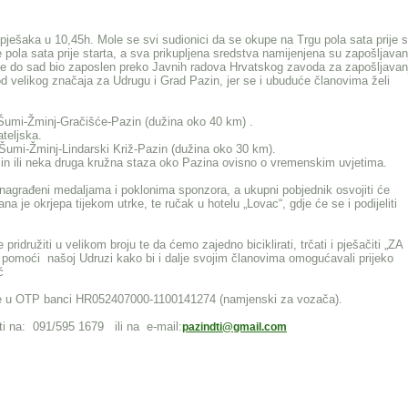
 i pješaka u 10,45h. Mole se svi sudionici da se okupe na Trgu pola sata prije s
se pola sata prije starta, a sva prikupljena sredstva namijenjena su zapošljavan
 je do sad bio zaposlen preko Javnih radova Hrvatskog zavoda za zapošljavan
od velikog značaja za Udrugu i Grad Pazin, jer se i ubuduće članovima želi
u Šumi-Žminj-Gračišće-Pazin (dužina oko 40 km) .
teljska.
 Šumi-Žminj-Lindarski Križ-Pazin (dužina oko 30 km).
in ili neka druga kružna staza oko Pazina ovisno o vremenskim uvjetima.
e nagrađeni medaljama i poklonima sponzora, a ukupni pobjednik osvojiti će
na je okrjepa tijekom utrke, te ručak u hotelu „Lovac“, gdje će se i podijeliti
idružiti u velikom broju te da ćemo zajedno biciklirati, trčati i pješačiti „ZA
omoći našoj Udruzi kako bi i dalje svojim članovima omogućavali prijeko
ć
uge u OTP banci HR052407000-1100141274 (namjenski za vozača).
ti na: 091/595 1679 ili na e-mail:
pazindti@gmail.com