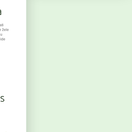
a
at
i
e žele
 u
 ide
s