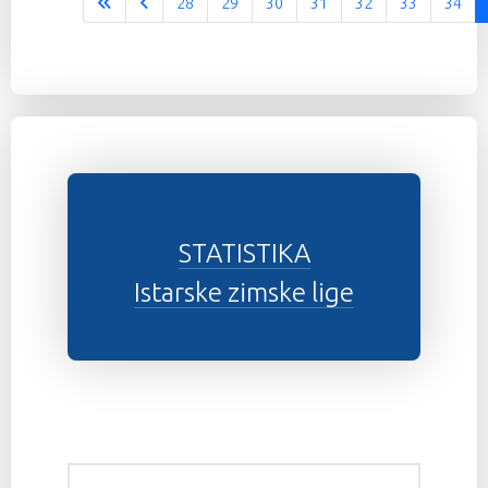
28
29
30
31
32
33
34
Stranica 35 od 37
STATISTIKA
Istarske zimske lige