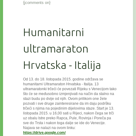
{jcomments on}
Humanitarni
ultramaraton
Hrvatska - Italija
Od 13. do 18. listopada 2015. godine održava se
humanitarni Ultramaraton Hrvatska - Italija. 13
ultramaratonki trčeći će povezat
i Rijeku s Venecijom tako
što će se međusobno izmjenjivati na način da stalno na
stazi budu po dvije od njih. Ovom prilikom one žele
pozvati i sve druge zainteresirane da im daju podršku
trčeći s njima na pojedinim dijelovima staze. Start je 13.
listopada 2015. u 16,00 sati u Rijeci, nakon čega se trči
uz obalu Istre preko Rapca, Pule, Rovinja i Poreča pa
sve do Trsta i nakon toga dalje se ide do Venecije.
Najava se nalazi na ovom linku:
https://drive.google.com/