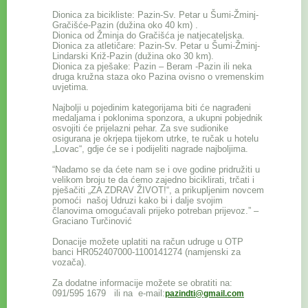
Dionica za bicikliste: Pazin-Sv. Petar u Šumi-Žminj-
Gračišće-Pazin (dužina oko 40 km) .
Dionica od Žminja do Gračišća je natjecateljska.
Dionica za atletičare: Pazin-Sv. Petar u Šumi-Žminj-
Lindarski Križ-Pazin (dužina oko 30 km).
Dionica za pješake: Pazin – Beram -Pazin ili neka
druga kružna staza oko Pazina ovisno o vremenskim
uvjetima.
Najbolji u pojedinim kategorijama biti će nagrađeni
medaljama i poklonima sponzora, a ukupni pobjednik
osvojiti će prijelazni pehar. Za sve sudionike
osigurana je okrjepa tijekom utrke, te ručak u hotelu
„Lovac“, gdje će se i podijeliti nagrade najboljima.
“Nadamo se da ćete nam se i ove godine pridružiti u
velikom broju te da ćemo zajedno biciklirati, trčati i
pješačiti „ZA ZDRAV ŽIVOT!“, a prikupljenim novcem
pomoći našoj Udruzi kako bi i dalje svojim
članovima omogućavali prijeko potreban prijevoz.” –
Graciano Turčinović
Donacije možete uplatiti na račun udruge u OTP
banci HR052407000-1100141274 (namjenski za
vozača).
Za dodatne informacije možete se obratiti na:
091/595 1679 ili na e-mail:
pazindti@gmail.com