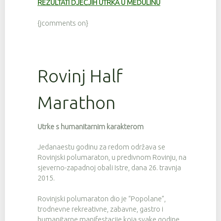
REZULTATI DJEČJIH UTRKA U MEDULINU
{jcomments on}
Rovinj Half
Marathon
Utrke s humanitarnim karakterom
Jedanaestu godinu za redom održava se
Rovinjski polumaraton, u predivnom Rovinju, na
sjeverno-zapadnoj obali Istre, dana 26. travnja
2015.
Rovinjski polumaraton dio je “Popolane”,
trodnevne rekreativne, zabavne, gastro i
humanitarne manifestacije koja svake godine