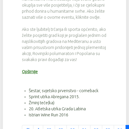
okuplja sve više posjetitelja, i čiji se cjelokupni
prihod donira u humanitarne svrhe. Ako želite
saznati više o ovome eventu, kliknite ovdje.
Ako ste ljubitelj trčanja ili sporta općenito, ako
želite posjetiti grad koji je proglašen jednim od
najslikovitijih gradova na Mediteranu a usto
vašim prisustvom pridonijeti jednoj plemenitoj
akciji, Rovinjski polumaraton i Popolana su
svakako pravi događaji za vas!
Opširnije
Šestar, svjetsko prvenstvo - comeback
Sprint utrka Abregana 2015.
Žminj teče(ka)
20. Atletska utrka Grada Labina
Istrian Wine Run 2016