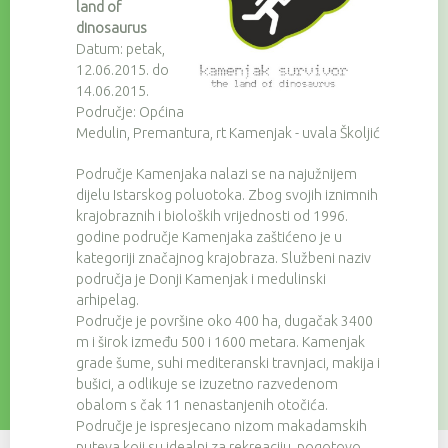
land of
dinosaurus
Datum: petak,
12.06.2015. do
14.06.2015.
Područje: Općina
Medulin, Premantura, rt Kamenjak - uvala Školjić
Područje Kamenjaka nalazi se na najužnijem
dijelu Istarskog poluotoka. Zbog svojih iznimnih
krajobraznih i bioloških vrijednosti od 1996.
godine područje Kamenjaka zaštićeno je u
kategoriji značajnog krajobraza. Službeni naziv
područja je Donji Kamenjak i medulinski
arhipelag.
Područje je površine oko 400 ha, dugačak 3400
m i širok između 500 i 1600 metara. Kamenjak
grade šume, suhi mediteranski travnjaci, makija i
bušici, a odlikuje se izuzetno razvedenom
obalom s čak 11 nenastanjenih otočića.
Područje je ispresjecano nizom makadamskih
puteva koji su idealni za rekreaciju, pogotovo