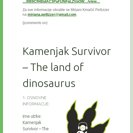
…/0B9CfHBidAC3PaFlJNFpLZVpQW…/view…
Za sve informacije obratite se Mirjani Kmačić Pellizzer
na
mirjana.pellizzer@gmail.com
.
{jcomments on}
Kamenjak Survivor
– The land of
dinosaurus
1. OSNOVNE
INFORMACIJE:
Ime utrke:
Kamenjak
Survivor – The