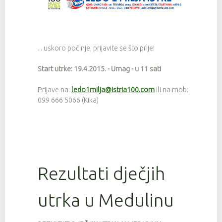
... uskoro počinje, prijavite se što prije!
Start utrke: 19.4.2015. - Umag - u 11 sati
Prijave na:
ledo1milja@istria100.com
ili na mob:
099 666 5066 (Kika)
Rezultati dječjih
utrka u Medulinu