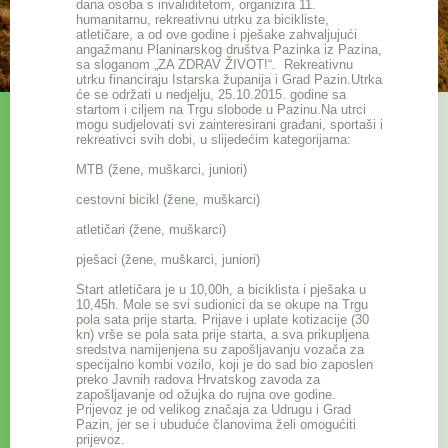
dana osoba s invaliditetom, organizira 11.
humanitarnu, rekreativnu utrku za bicikliste,
atletičare, a od ove godine i pješake zahvaljujući
angažmanu Planinarskog društva Pazinka iz Pazina,
sa sloganom „ZA ZDRAV ŽIVOT!“. Rekreativnu
utrku financiraju Istarska županija i Grad Pazin.Utrka
će se održati u nedjelju, 25.10.2015. godine sa
startom i ciljem na Trgu slobode u Pazinu.Na utrci
mogu sudjelovati svi zainteresirani građani, sportaši i
rekreativci svih dobi, u slijedećim kategorijama:
MTB (žene, muškarci, juniori)
cestovni bicikl (žene, muškarci)
atletičari (žene, muškarci)
pješaci (žene, muškarci, juniori)
Start atletičara je u 10,00h, a biciklista i pješaka u
10,45h. Mole se svi sudionici da se okupe na Trgu
pola sata prije starta. Prijave i uplate kotizacije (30
kn) vrše se pola sata prije starta, a sva prikupljena
sredstva namijenjena su zapošljavanju vozača za
specijalno kombi vozilo, koji je do sad bio zaposlen
preko Javnih radova Hrvatskog zavoda za
zapošljavanje od ožujka do rujna ove godine.
Prijevoz je od velikog značaja za Udrugu i Grad
Pazin, jer se i ubuduće članovima želi omogućiti
prijevoz.