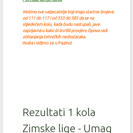
Molimo sve natjecatelje koji imaju startne brojeve
od 111 do 117 i od 333 do 385 da se na
slijedećem kolu, kada budu nastupali, jave
na
prijavnicu kako bi izvršili provjeru čipova radi
otklanjanja tehničkih nedostataka.
Hvala i vidimo se u Pazinu!
Rezultati 1 kola
Zimske lige - Umag