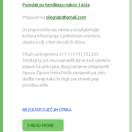
Poredak po hendikepu nakon 3.kola
Prigovori na
olegrajic@gmail.com
Uz prigovor(da vas nema u rezultatima)je
korisna informacija o približnom vremenu
ulaska u cilj, s kim ste ušli ili slično.
Trkači sa brojevima 111-117,751,752,333-
385(koji to još nisu napravili) da se kod sljedeće
prijave na utrku jave zbog zamjene neispravnih
čipova. Čipove treba fizički zamijeniti pa zato
dođite ranije kako bi stigli sve obaviti prije
početka utrke.
REZULTATI DJEČJIH UTRKA
READ MORE …