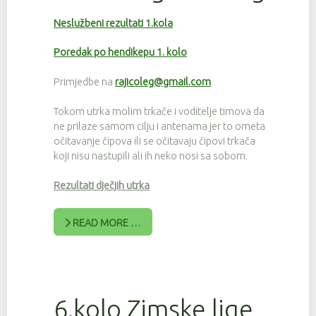
Neslužbeni rezultati 1.kola
Poredak po hendikepu 1. kolo
Primjedbe na
rajicoleg@gmail.com
Tokom utrka molim trkače i voditelje timova da
ne prilaze samom cilju i antenama jer to ometa
očitavanje čipova ili se očitavaju čipovi trkača
koji nisu nastupili ali ih neko nosi sa sobom.
Rezultati dječjih utrka
READ MORE …
6.kolo Zimske lige