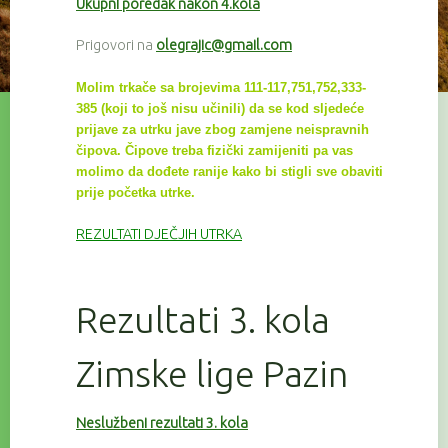
Ukupni poredak nakon 4.kola
Prigovori na
olegrajic@gmail.com
Molim trkače sa brojevima 111-117,751,752,333-
385 (koji to još nisu učinili) da se kod sljedeće
prijave za utrku
jave zbog zamjene neispravnih
čipova. Čipove treba fizički zamijeniti pa vas
molimo da dođete ranije kako bi
stigli sve
obaviti
prije početka utrke.
REZULTATI DJEČJIH UTRKA
Rezultati 3. kola
Zimske lige Pazin
Neslužbeni rezultati 3. kola