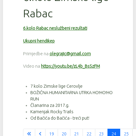
Rabac
6.kolo Rabac neslužbeni rezultati
Ukupni hendikep
Primjedbe na
olegrajic@gmail.com
Video na
https://youtu.be/zL4b_BsSzFM
7 kolo Zimske lige Cerovlje
BOŽIĆNA HUMANITARNA UTRKA HO!HO!HO
RUN
Članarina za 2017.g.
Kamenjak Rocky Trails
Od Bačića do Bačića - treći put!
19
20
21
22
23
24
25