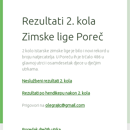
Rezultati 2. kola
Zimske lige Poreč
2 kolo Istarske zimske lige je bilo i novi rekord u
broju natjecatelja. U Poreču ih je trčalo 486 u
glavnoj utrci i osamdesetak djece u dječjim
utrkama.
Neslužbeni rezultati 2. kola
Rezultati po hendikepu nakon 2. kola
Prigovori na
olegrajic@gmail.com
Poredak dječjih utrka