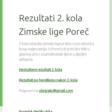
Rezultati 2. kola
Zimske lige Poreč
2 kolo Istarske zimske lige je bilo i novi rekord u
broju natjecatelja. U Poreču ih je trčalo 486 u
glavnoj utrci i osamdesetak djece u dječjim
utrkama.
Neslužbeni rezultati 2. kola
Rezultati po hendikepu nakon 2. kola
Prigovori na
olegrajic@gmail.com
Poredak dječjih utrka