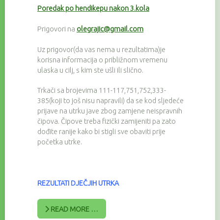
Poredak po hendikepu nakon 3.kola
Prigovori na
olegrajic@gmail.com
Uz prigovor(da vas nema u rezultatima)je
korisna informacija o približnom vremenu
ulaska u cilj, s kim ste ušli ili slično.
Trkači sa brojevima 111-117,751,752,333-
385(koji to još nisu napravili) da se kod sljedeće
prijave na utrku jave zbog zamjene neispravnih
čipova. Čipove treba fizički zamijeniti pa zato
dođite ranije kako bi stigli sve obaviti prije
početka utrke.
REZULTATI DJEČJIH UTRKA
READ MORE …