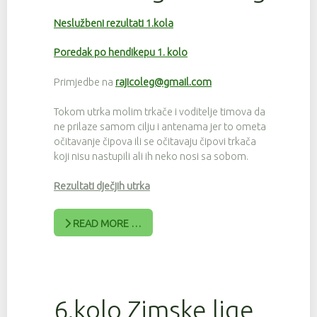
Neslužbeni rezultati 1.kola
Poredak po hendikepu 1. kolo
Primjedbe na
rajicoleg@gmail.com
Tokom utrka molim trkače i voditelje timova da
ne prilaze samom cilju i antenama jer to ometa
očitavanje čipova ili se očitavaju čipovi trkača
koji nisu nastupili ali ih neko nosi sa sobom.
Rezultati dječjih utrka
READ MORE …
6.kolo Zimske lige