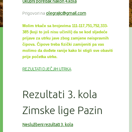
Ukupni poredak nakon 4.kola
Prigovori na
olegrajic@gmail.com
Molim trkače sa brojevima 111-117,751,752,333-
385 (koji to još nisu učinili) da se kod sljedeće
prijave za utrku
jave zbog zamjene neispravnih
čipova. Čipove treba fizički zamijeniti pa vas
molimo da dođete ranije kako bi
stigli sve
obaviti
prije početka utrke.
REZULTATI DJEČJIH UTRKA
Rezultati 3. kola
Zimske lige Pazin
Neslužbeni rezultati 3. kola