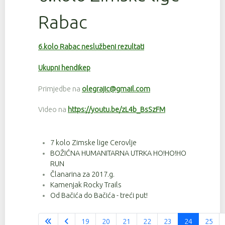
Rabac
6.kolo Rabac neslužbeni rezultati
Ukupni hendikep
Primjedbe na
olegrajic@gmail.com
Video na
https://youtu.be/zL4b_BsSzFM
7 kolo Zimske lige Cerovlje
BOŽIĆNA HUMANITARNA UTRKA HO!HO!HO
RUN
Članarina za 2017.g.
Kamenjak Rocky Trails
Od Bačića do Bačića - treći put!
19
20
21
22
23
24
25