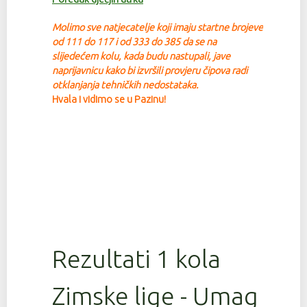
Molimo sve natjecatelje koji imaju startne brojeve
od 111 do 117 i od 333 do 385 da se na
slijedećem kolu, kada budu nastupali, jave
na
prijavnicu kako bi izvršili provjeru čipova radi
otklanjanja tehničkih nedostataka.
Hvala i vidimo se u Pazinu!
Rezultati 1 kola
Zimske lige - Umag