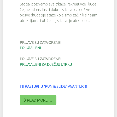
Stoga, pozivamo sve trkače, rekreativce i ljude
željne adrenalina i dobre zabave da dožive
posve drugačije staze koje smo začinili s našim
atrakcijama i otrče najzabavniju utrku do sad.
PRIJAVE SU ZATVORENE!
PRIJAVLJENI
PRIJAVE SU ZATVORENE!
PRIJAVLJENI ZA DJEČJU UTRKU
I TI RASTURI U “RUN & SLIDE” AVANTURI!!!
READ MORE …