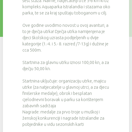
šest staza. Naime, natjecatelji trče 5-6 km kroz
kompleks Aquaparka Istralandia i stazama oko
parka, te se za kraj spuštaju toboganom u cilj.
Ove godine uvodimo novost u ovoj avanturi, a
to je dječja utrka! Dječja utrka namijenjena je
djeci školskog uzrasta podijeljenih u dvije
kategorije (1.-4. i 5.- 8. razred /7-13g) i dužine je
cca 500m.
Startnina za glavnu utrku iznosi 100,00 kn, a za
dječju 50,00 kn.
Startnina uključuje: organizaciju utrke, majicu
utrke (za natjecatelje u glavnoj utrci, a za djecu
finišerske medalje), obrok i besplatan
cjelodnevni boravak u parku sa korištenjem
zabavnih sadržaja
Nagrade: medalje za prvo troje u muškoj i
ženskoj konkurenciji i nagrade Istralandie za
pobjednike u vidu sezonskih karti