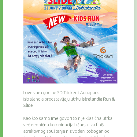
I ove vam godine SD Trickeri i Aquapark
Istralandia predstavljaju utrku
Istralandia Run &
Slide
!
Kao što samo ime govori to nije klasična utrka
već neobična kombinacija trčanja i za finiš
atraktivnog spuštanja niz vodeni tobogan od