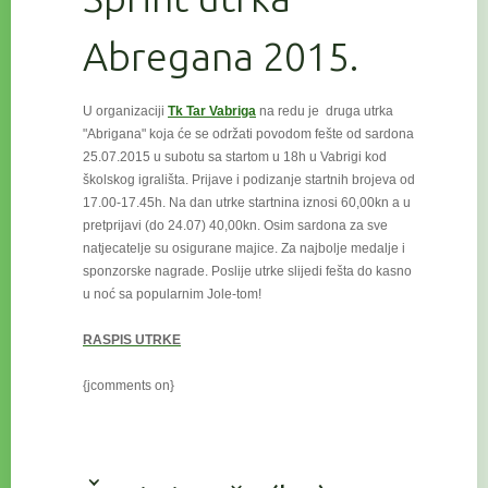
Abregana 2015.
U organizaciji
Tk Tar Vabriga
na redu je druga utrka
"Abrigana" koja će se održati povodom fešte od sardona
25.07.2015 u subotu
sa startom u 18h u Vabrigi kod
školskog igrališta. Prijave i podizanje startnih brojeva od
17.00-17.45h. Na dan utrke startnina iznosi 60,00kn a u
pretprijavi (do 24.07) 40,00kn. Osim sardona za sve
natjecatelje su osigurane majice. Za najbolje medalje i
sponzorske nagrade. Poslije utrke slijedi fešta do kasno
u noć sa popularnim Jole-tom!
RASPIS UTRKE
{jcomments on}