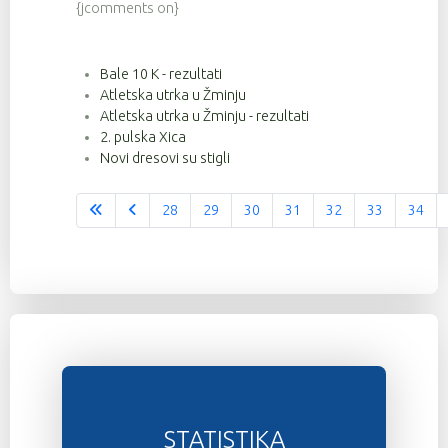
{jcomments on}
Bale 10 K - rezultati
Atletska utrka u Žminju
Atletska utrka u Žminju - rezultati
2. pulska Xica
Novi dresovi su stigli
28
29
30
31
32
33
34
Stranica 36 od 37
STATISTIKA