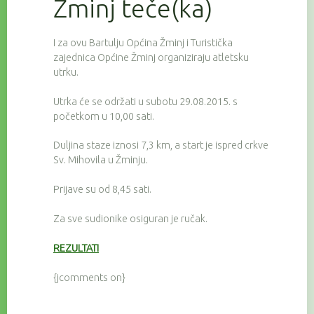
Žminj teče(ka)
I za ovu Bartulju Općina Žminj i Turistička
zajednica Općine Žminj organiziraju atletsku
utrku.
Utrka će se održati u subotu 29.08.2015. s
početkom u 10,00 sati.
Duljina staze iznosi 7,3 km, a start je ispred crkve
Sv. Mihovila u Žminju.
Prijave su od 8,45 sati.
Za sve sudionike osiguran je ručak.
REZULTATI
{jcomments on}