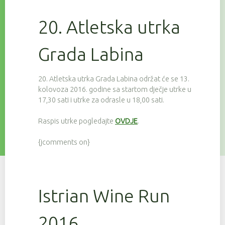
20. Atletska utrka
Grada Labina
20. Atletska utrka Grada Labina održat će se 13.
kolovoza 2016. godine sa startom dječje utrke u
17,30 sati i utrke za odrasle u 18,00 sati.
Raspis utrke pogledajte
OVDJE
.
{jcomments on}
Istrian Wine Run
2016