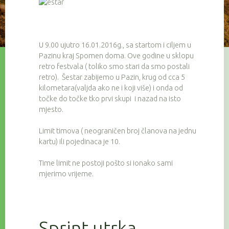
U 9.00 ujutro 16.01.2016g., sa startom i ciljem u
Pazinu kraj Spomen doma. Ove godine u sklopu
retro festvala ( toliko smo stari da smo postali
retro). Šestar zabijemo u Pazin, krug od cca 5
kilometara(valjda ako ne i koji više) i onda od
točke do točke tko prvi skupi i nazad na isto
mjesto.
Limit timova ( neograničen broj članova na jednu
kartu) ili pojedinaca je 10.
Time limit ne postoji pošto si ionako sami
mjerimo vrijeme.
Sprint utrka