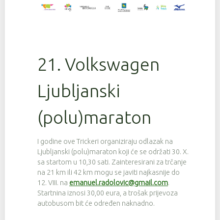
21. Volkswagen
Ljubljanski
(polu)maraton
I godine ove Trickeri organiziraju odlazak na
Ljubljanski (polu)maraton koji će se održati 30. X.
sa startom u 10,30 sati. Zainteresirani za trčanje
na 21 km ili 42 km mogu se javiti najkasnije do
12. VIII. na
emanuel.radolovic@gmail.com
.
Startnina iznosi 30,00 eura, a trošak prijevoza
autobusom bit će određen naknadno.