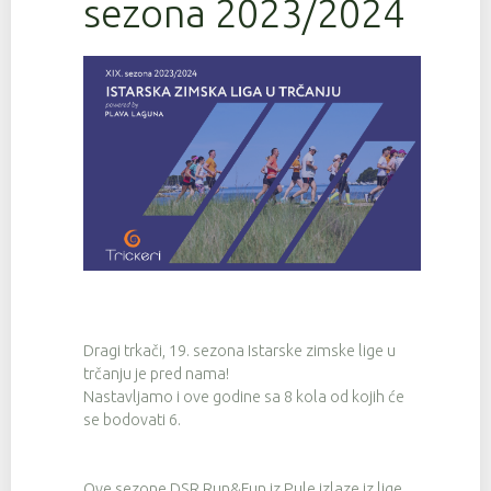
sezona 2023/2024
Dragi trkači, 19. sezona Istarske zimske lige u
trčanju je pred nama!
Nastavljamo i ove godine sa 8 kola od kojih će
se bodovati 6.
Ove sezone DSR Run&Fun iz Pule izlaze iz lige,