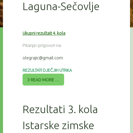
Laguna-Sečovlje
Ukupni rezultati 4. kola
Pitanja i prigovori na:
olegrajic@gmail.com
REZULTATI DJEČJIH UTRKA
READ MORE …
Rezultati 3. kola
Istarske zimske