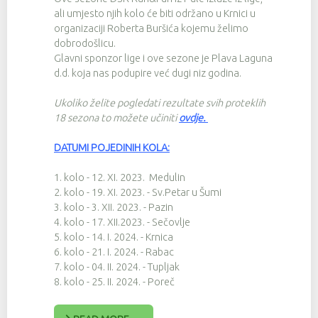
ali umjesto njih kolo će biti održano u Krnici u
organizaciji Roberta Buršića kojemu želimo
dobrodošlicu.
Glavni sponzor lige i ove sezone je Plava Laguna
d.d. koja nas podupire već dugi niz godina.
Ukoliko želite pogledati rezultate svih proteklih
18 sezona to možete učiniti
ovdje
.
DATUMI POJEDINIH KOLA:
1. kolo - 12. XI. 2023. Medulin
2. kolo - 19. XI. 2023. - Sv.Petar u Šumi
3. kolo - 3. XII. 2023. - Pazin
4. kolo - 17. XII.2023. - Sečovlje
5. kolo - 14. I. 2024. - Krnica
6. kolo - 21. I. 2024. - Rabac
7. kolo - 04. II. 2024. - Tupljak
8. kolo - 25. II. 2024. - Poreč