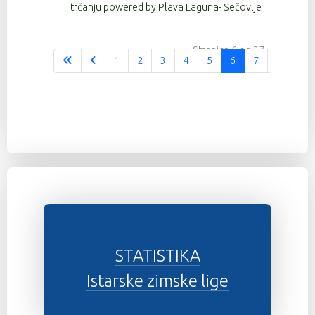
trčanju powered by Plava Laguna- Sečovlje
Stranica 6 od 37
1
2
3
4
5
6
7
8
9
STATISTIKA
Istarske zimske lige