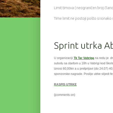
Limit timova ( neograničen broj članov
Time limit ne postoji pošto si ionako
Sprint utrka 
U organizaciji
Tk Tar Vabriga
na redu je dr
subotu
sa startom u 18h u Vabrigi kod škols
iznosi 60,00kn a u pretprijavi (do 24.07) 4
sponzorske nagrade. Poslije utrke slijedi 
RASPIS UTRKE
{jcomments on}