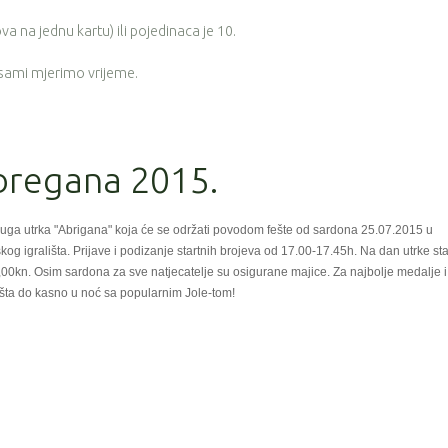
a na jednu kartu) ili pojedinaca je 10.
 sami mjerimo vrijeme.
Abregana 2015.
uga utrka "Abrigana" koja će se održati povodom fešte od sardona 25.07.2015 u
kog igrališta. Prijave i podizanje startnih brojeva od 17.00-17.45h. Na dan utrke st
0,00kn. Osim sardona za sve natjecatelje su osigurane majice. Za najbolje medalje i
fešta do kasno u noć sa popularnim Jole-tom!