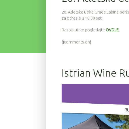
20. Atletska utrka Grada Labina održa
za odrasle u 18,00 sati.
Raspis utrke pogledajte
OVDJE
.
{jcomments on}
Istrian Wine R