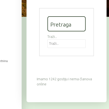
Pretraga
Traži...
artnina
Imamo 1242 gostiju i nema članova
online