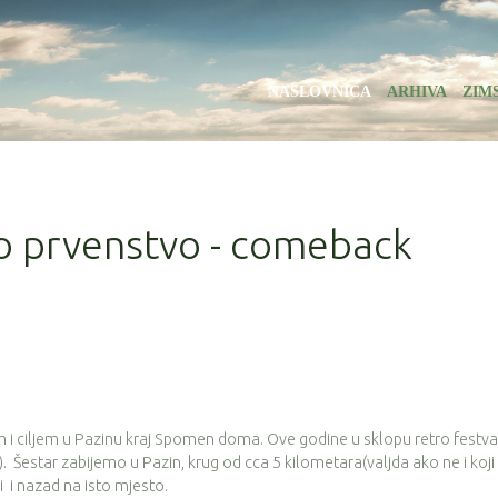
NASLOVNICA
ARHIVA
ZIM
ko prvenstvo - comeback
m i ciljem u Pazinu kraj Spomen doma. Ove godine u sklopu retro festva
. Šestar zabijemo u Pazin, krug od cca 5 kilometara(valjda ako ne i koji v
 i nazad na isto mjesto.