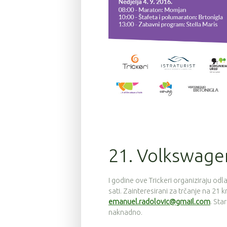
21. Volkswagen
I godine ove Trickeri organiziraju odl
sati. Zainteresirani za trčanje na 21 k
emanuel.radolovic@gmail.com
. Sta
naknadno.