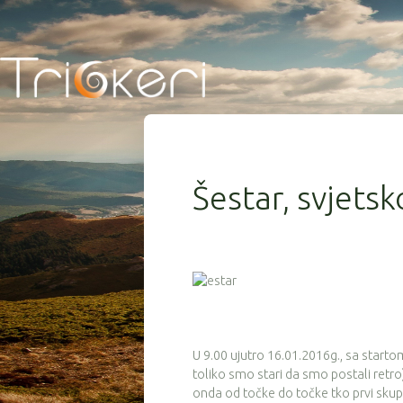
Šestar, svjets
U 9.00 ujutro 16.01.2016g., sa starto
toliko smo stari da smo postali retro)
onda od točke do točke tko prvi skupi