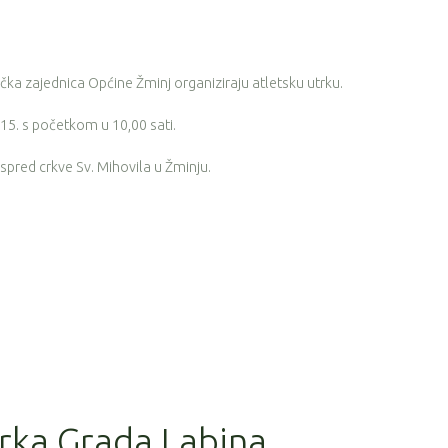
tička zajednica Općine Žminj organiziraju atletsku utrku.
15. s početkom u 10,00 sati.
 ispred crkve Sv. Mihovila u Žminju.
trka Grada Labina