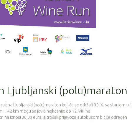
 Ljubljanski (polu)maraton
azak na Ljubljanski (polu)maraton koji će se održati 30. X. sa startom u 
m ili 42 km mogu se javiti najkasnije do 12. VIII. na
rtnina iznosi 30,00 eura, a trošak prijevoza autobusom bit će određen