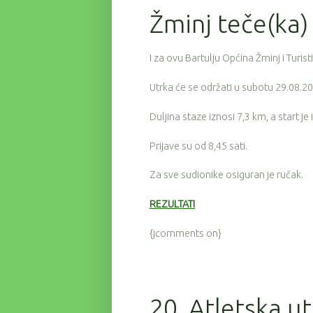
Žminj teče(ka)
I za ovu Bartulju Općina Žminj i Turis
Utrka će se održati u subotu 29.08.20
Duljina staze iznosi 7,3 km, a start je
Prijave su od 8,45 sati.
Za sve sudionike osiguran je ručak.
REZULTATI
{jcomments on}
20. Atletska u