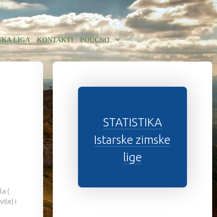
SKA LIGA
KONTAKTI
POUČNO
STATISTIKA
Istarske zimske
lige
la (
iše) i