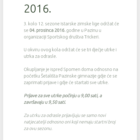
2016.
3. kolo 12. sezone Istarske zimske lige održat će
se
04. prosinca 2016.
godine u Pazinu u
organizaciji Sportskog društva Trickeri.
U okviru ovog kola održat će se tri dječje utrke i
utrka za odrasle.
Okupljanje je ispred Spomen doma odnosno na
početku Šetališta Pazinske gimnazije gdje će se
zaprimati prijave i gdje će startati sve utrke.
Prijave za sve utrke počinju u 9,00 sati, a
završavaju u 9,50 sati.
Za utrku za odrasle prijavljuju se samo novi
natjecatelji odnosno oni koji nemaju startni broj
za ovu sezonu.