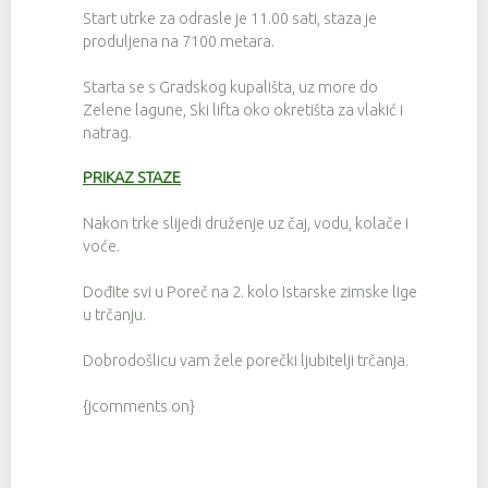
Start utrke za odrasle je 11.00 sati, staza je
produljena na 7100 metara.
Starta se s Gradskog kupališta, uz more do
Zelene lagune, Ski lifta oko okretišta za vlakić i
natrag.
PRIKAZ STAZE
Nakon trke slijedi druženje uz čaj, vodu, kolače i
voće.
Dođite svi u Poreč na 2. kolo Istarske zimske lige
u trčanju.
Dobrodošlicu vam žele porečki ljubitelji trčanja.
{jcomments on}