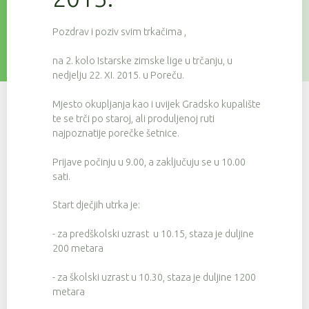
Pozdrav i poziv svim trkačima ,
na 2. kolo Istarske zimske lige u trčanju, u
nedjelju 22. XI. 2015. u Poreču.
Mjesto okupljanja kao i uvijek Gradsko kupalište
te se trči po staroj, ali produljenoj ruti
najpoznatije porečke šetnice.
Prijave počinju u 9.00, a zaključuju se u 10.00
sati.
Start dječjih utrka je:
- za predškolski uzrast u 10.15, staza je duljine
200 metara
- za školski uzrast u 10.30, staza je duljine 1200
metara