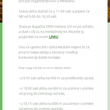
prvi put organizirati kolo u Medulinu.
Glava utrka startat će u 11,00 sati, a prijave će
biti od 9,00 do 10,30 sati.
Staza je dugačka 5900 metara, trči se po asfaltu,
a start i cilj su na medulinskj rivi. Možete ju
pogledati na ovom
LINKU
.
Ovo će ujedno biti i utrka Medulin rivijere te će
prva tri natjecatelja u ženskoj i muškoj
konkurenciji dobiti medalje.
Prije toga održat će se tri dječje utrke:
- u 9,45 sati utrka na 400 m za predškolski uzrast,
- u 10,00 sati utrka na 600 m za učenice i učenike
od prvog do četvrtog razreda,
- u 10,15 sati utrka na 800 m za učenice i učenike
od petog do osmog razreda.