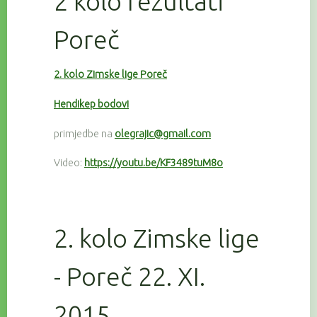
2 kolo rezultati
Poreč
2. kolo Zimske lige Poreč
Hendikep bodovi
primjedbe na
olegrajic@gmail.com
Video:
https://youtu.be/KF3489tuM8o
2. kolo Zimske lige
- Poreč 22. XI.
2015.