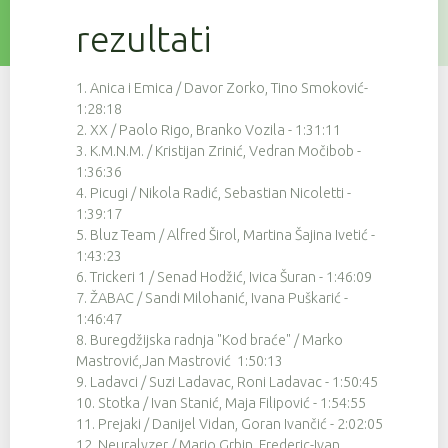
137
9
4:30:00
rezultati
121
9
4:30:38
57
9
4:31:26
1. Anica i Emica / Davor Zorko, Tino Smoković-
1:28:18
79
9
4:31:41
2. XX / Paolo Rigo, Branko Vozila - 1:31:11
3. K.M.N.M. / Kristijan Zrinić, Vedran Močibob -
37
9
4:31:58
1:36:36
124
9
4:33:06
4. Picugi / Nikola Radić, Sebastian Nicoletti -
1:39:17
139
9
4:33:20
5. Bluz Team / Alfred Širol, Martina Šajina Ivetić -
1:43:23
34
9
4:33:50
6. Trickeri 1 / Senad Hodžić, Ivica Šuran - 1:46:09
7. ŽABAC / Sandi Milohanić, Ivana Puškarić -
54
9
4:33:55
1:46:47
8. Buregdžijska radnja "Kod braće" / Marko
56
9
4:33:55
Mastrović,Jan Mastrović 1:50:13
75
9
4:33:56
9. Ladavci / Suzi Ladavac, Roni Ladavac - 1:50:45
10. Stotka / Ivan Stanić, Maja Filipović - 1:54:55
46
9
4:33:58
11. Prejaki / Danijel Vidan, Goran Ivančić - 2:02:05
12. Neuralyzer / Mario Grbin, Frederic-Ivan