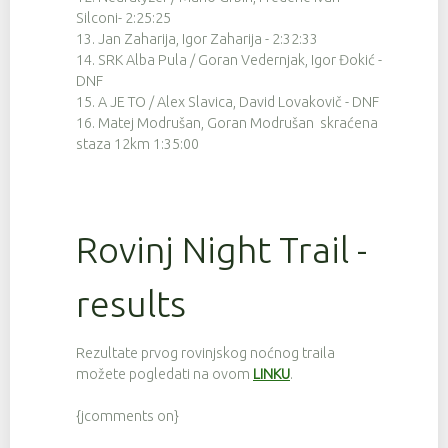
45
9
4:33:59
Silconi- 2:25:25
13. Jan Zaharija, Igor Zaharija - 2:32:33
58
9
4:35:26
14. SRK Alba Pula / Goran Vedernjak, Igor Đokić -
12
9
4:42:34
DNF
15. A JE TO / Alex Slavica, David Lovakovič - DNF
5
9
4:42:40
16. Matej Modrušan, Goran Modrušan skraćena
staza 12km 1:35:00
1
9
4:43:45
61
9
4:44:12
59
9
4:44:34
Rovinj Night Trail -
133
9
4:45:07
results
132
9
4:46:49
141
9
4:47:37
Rezultate prvog rovinjskog noćnog traila
28
9
4:47:55
možete pogledati na ovom
LINKU
.
53
9
4:48:31
{jcomments on}
50
9
4:48:32