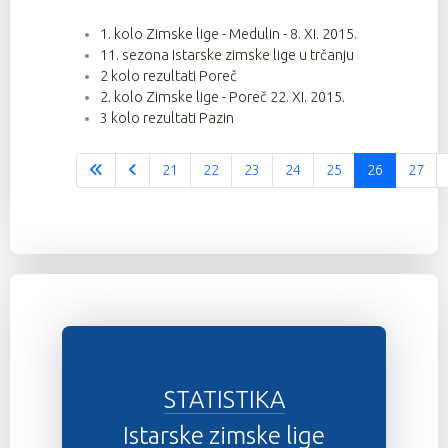
1. kolo Zimske lige - Medulin - 8. XI. 2015.
131
9
4:52:25
11. sezona Istarske zimske lige u trčanju
143
9
4:52:41
2 kolo rezultati Poreč
2. kolo Zimske lige - Poreč 22. XI. 2015.
20
9
4:53:28
3 kolo rezultati Pazin
118
9
4:56:21
21
22
23
24
25
26
27
Stranica 26 od 37
31
9
4:56:22
101
9
4:56:53
142
9
4:56:54
88
9
5:06:26
92
9
5:06:27
48
9
5:06:29
STATISTIKA
62
9
5:12:53
Istarske zimske lige
63
9
5:12:53