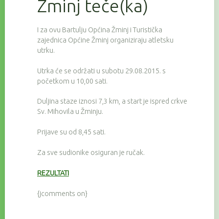
Žminj teče(ka)
I za ovu Bartulju Općina Žminj i Turistička
zajednica Općine Žminj organiziraju atletsku
utrku.
Utrka će se održati u subotu 29.08.2015. s
početkom u 10,00 sati.
Duljina staze iznosi 7,3 km, a start je ispred crkve
Sv. Mihovila u Žminju.
Prijave su od 8,45 sati.
Za sve sudionike osiguran je ručak.
REZULTATI
{jcomments on}