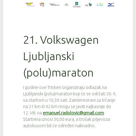
21. Volkswagen
Ljubljanski
(polu)maraton
I godine ove Trickeri organiziraju odlazak na
Ljubljanski (polu)maraton koji će se održati 30. X.
sa startom u 10,30 sati. Zainteresirani za trčanje
na 21 km ili 42 km mogu se javiti najkasnije do
12. VIII. na
emanuel.radolovic@gmail.com
.
Startnina iznosi 30,00 eura, a trošak prijevoza
autobusom bit će određen naknadno.