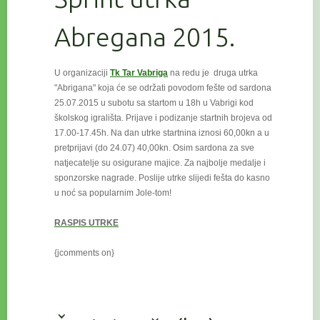
Abregana 2015.
U organizaciji
Tk Tar Vabriga
na redu je druga utrka
"Abrigana" koja će se održati povodom fešte od sardona
25.07.2015 u subotu
sa startom u 18h u Vabrigi kod
školskog igrališta. Prijave i podizanje startnih brojeva od
17.00-17.45h. Na dan utrke startnina iznosi 60,00kn a u
pretprijavi (do 24.07) 40,00kn. Osim sardona za sve
natjecatelje su osigurane majice. Za najbolje medalje i
sponzorske nagrade. Poslije utrke slijedi fešta do kasno
u noć sa popularnim Jole-tom!
RASPIS UTRKE
{jcomments on}