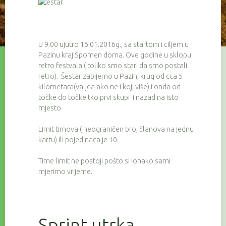
U 9.00 ujutro 16.01.2016g., sa startom i ciljem u
Pazinu kraj Spomen doma. Ove godine u sklopu
retro festvala ( toliko smo stari da smo postali
retro). Šestar zabijemo u Pazin, krug od cca 5
kilometara(valjda ako ne i koji više) i onda od
točke do točke tko prvi skupi i nazad na isto
mjesto.
Limit timova ( neograničen broj članova na jednu
kartu) ili pojedinaca je 10.
Time limit ne postoji pošto si ionako sami
mjerimo vrijeme.
Sprint utrka