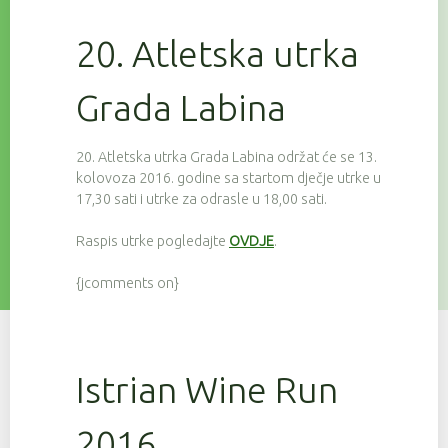
20. Atletska utrka
Grada Labina
20. Atletska utrka Grada Labina održat će se 13.
kolovoza 2016. godine sa startom dječje utrke u
17,30 sati i utrke za odrasle u 18,00 sati.
Raspis utrke pogledajte
OVDJE
.
{jcomments on}
Istrian Wine Run
2016