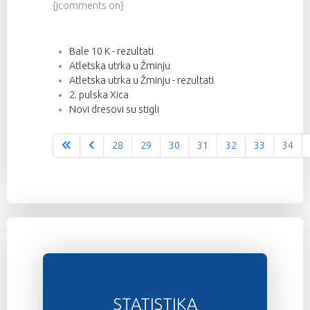
{jcomments on}
Bale 10 K - rezultati
Atletska utrka u Žminju
Atletska utrka u Žminju - rezultati
2. pulska Xica
Novi dresovi su stigli
28
29
30
31
32
33
34
Stranica 36 od 37
STATISTIKA